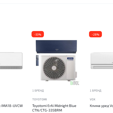
-33%
-28%
1 БРЕНД
1 БРЕНД
TOYOTOMI
VOX
x IMA18-UVCW
Toyotomi ErAi Midnight Blue
Клима уред V
CTN/CTG-335BRM