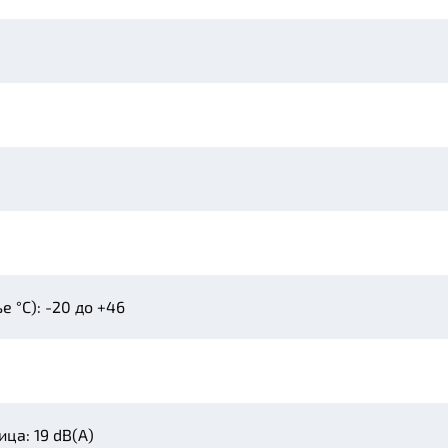
 °C): -20 до +46
ца: 19 dB(A)