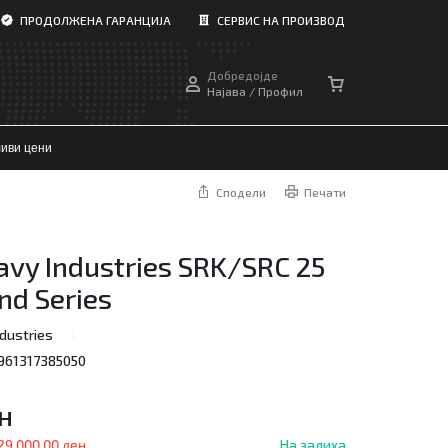
ПРОДОЛЖЕНА ГАРАНЦИЈА
СЕРВИС НА ПРОИЗВОД
Добредојде
Најава / Профил
иви цени
Сподели
Печати
avy Industries SRK/SRC 25
d Series
dustries
961317385050
н
29.000,00
ден
На залиха