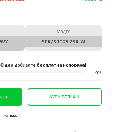
МОДЕЛ
AVY
SRK/SRC 25 ZSX-W
S
00
ден
добивате
бесплатна испорака!
0%
ница
КУПИ ВЕДНАШ
лиматизери