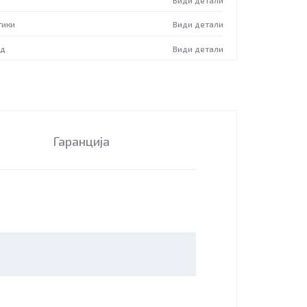
Види детали
тики
Види детали
од
Види детали
Гаранција