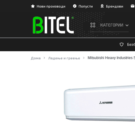
Нови производи
Попусти
Брендови
КАТЕГОРИИ
BITEL
Без
ТВ/АУДИО/ВИДЕО
Дома
Ладење и греење
Mitsubishi Heavy Industrie
ЛАДЕЊЕ И ГРЕЕЊЕ
БЕЛА ТЕХНИКА
ВГРАДНА ТЕХНИКА
МАЛИ АПАРАТИ
НЕГА И УБАВИНА