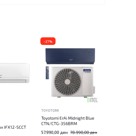
-27%
TOYOTOMI
Toyotomi ErAi Midnight Blue
CTN/CTG-356BRM
ox IFX12-SCCT
57.990,00
ден
78.990,00
ден