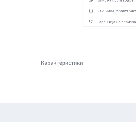
Опис на производот
Технички карактерис
Гаранција на произв
Карактеристики