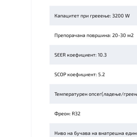
Капацитет при грееење: 3200 W
Препорачана површина: 20-30 м2
SEER коефициент: 10.3
SCOP коефициент: 5.2
Температурен опсег(ладење/греење
Фреон: R32
Ниво на бучава на внатрешна едини