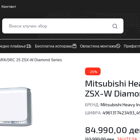
Контакт
бедно плаќање
Бесплатна испорака
Овластена монтажа
Прифатл
s SRK/SRC 25 ZSX-W Diamond Series
-25%
Mitsubishi He
ZSX-W Diamon
БРЕНД:
Mitsubishi Heavy In
ШИФРА:
4961317423493_4
84.990,00
де
113.990,00
ден
ЗАШТЕДА: