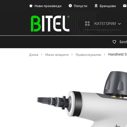
Нови производи
Попусти
Брендови
КАТЕГОРИИ
BITEL
Без
ТВ/АУДИО/ВИДЕО
Дома
Мали апарати
Правосмукалки
Handheld S
ЛАДЕЊЕ И ГРЕЕЊЕ
БЕЛА ТЕХНИКА
ВГРАДНА ТЕХНИКА
МАЛИ АПАРАТИ
НЕГА И УБАВИНА