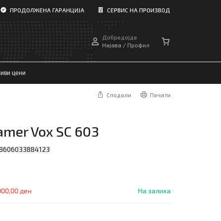
ПРОДОЛЖЕНА ГАРАНЦИЈА
СЕРВИС НА ПРОИЗВОД
Добредојде
Најава / Профил
иви цени
Сподели
Печати
amer Vox SC 603
8606033884123
000,00
ден
На залиха