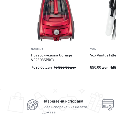
GORENJE
VOX
Правосмукалка Gorenje
Vox Ventus Filt
VC2303SPRCY
7.690,00
ден
10.990,00
ден
890,00
ден
1.1
Навремена испорака
Брза испорака низ целата
држава.