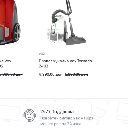
VOX
ка Vox
Правосмукалка Vox Tornado
05
2403
8.990,00
ден
4.990,00
ден
6.990,00
ден
24/7 Поддршка
Повратен одговор во најбрз
можен рок од 24 часа.