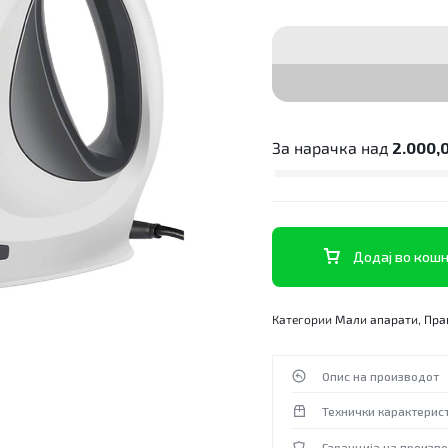
За нарачка над
2.000,
Додај во кош
Категории
Мали апарати
,
Пра
Опис на производот
Технички карактерис
Гаранција на произв