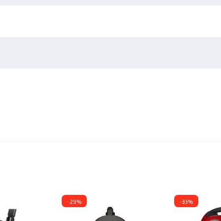
-29%
-33%