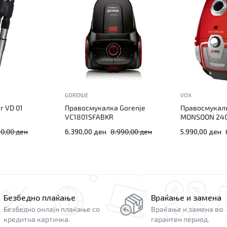
GORENJE
VOX
er VD 01
Правосмукалка Gorenje
Правосмукал
VC1801SFABKR
MONSOON 24
90,00
ден
6.390,00
ден
8.990,00
ден
5.990,00
ден
Безбедно плаќање
Враќање и замена
Безбедно онлајн плаќање со
Враќање и замена во
кредитна картичка.
гарантен период.