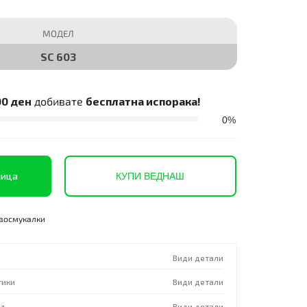
МОДЕЛ
SC 603
00
ден
добивате
бесплатна испорака!
0%
ница
КУПИ ВЕДНАШ
восмукалки
Види детали
тики
Види детали
од
Види детали