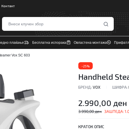
Контакт
бедно плаќање
Бесплатна испорака
Овластена монтажа
Прифатл
teamer Vox SC 603
-25%
Handheld Ste
БРЕНД:
VOX
ШИФРА:
2.990,00
ден
3.990,00
ден
ЗАШТЕДА:
1.
КРАТОК ОПИС