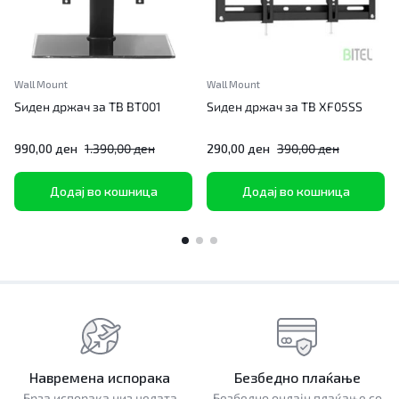
Wall Mount
Wall Mount
Ѕиден држач за ТВ BT001
Ѕиден држач за ТВ XF05SS
990,00
ден
1.390,00
ден
290,00
ден
390,00
ден
Додај во кошница
Додај во кошница
Навремена испорака
Безбедно плаќање
Брза испорака низ целата
Безбедно онлајн плаќање со