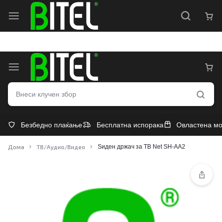
ПРОДОЛЖЕНА ГАРАНЦИЈА
СЕРВИС НА ПРОИЗВОД
Безбедно плаќање
Бесплатна испорака
Овластена м
Дома
ТВ/Аудио/Видео
Ѕиден држач за ТВ Net SH-AA2