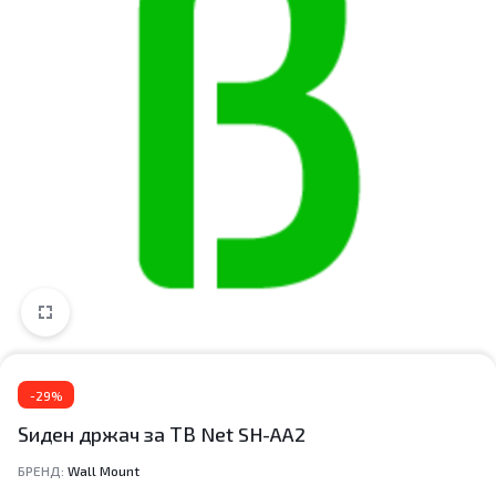
-29%
Ѕиден држач за ТВ Net SH-AA2
БРЕНД:
Wall Mount