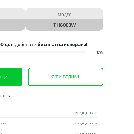
МОДЕЛ
TH60E3W
00
ден
добивате
бесплатна испорака!
0%
ница
КУПИ ВЕДНАШ
ратори
Види детали
тики
Види детали
од
Види детали