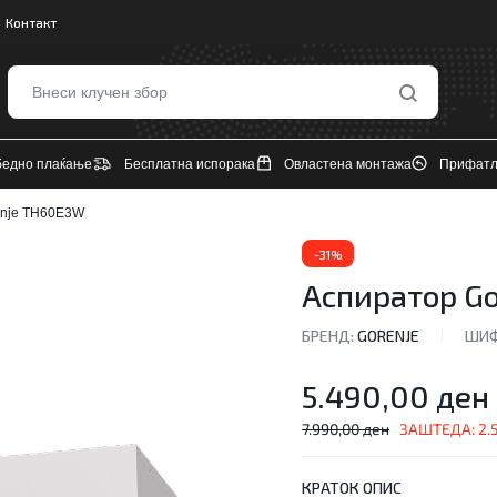
Контакт
бедно плаќање
Бесплатна испорака
Овластена монтажа
Прифатл
enje TH60E3W
-31%
Аспиратор G
БРЕНД:
GORENJE
ШИФ
5.490,00
ден
7.990,00
ден
ЗАШТЕДА:
2.
КРАТОК ОПИС