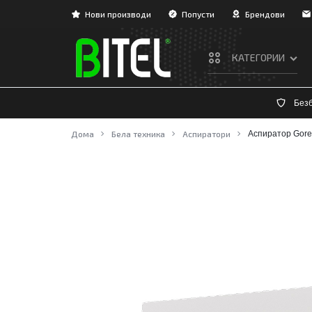
Нови производи
Попусти
Брендови
КАТЕГОРИИ
BITEL
Без
ТВ/АУДИО/ВИДЕО
Дома
Бела техника
Аспиратори
Аспиратор Gor
ЛАДЕЊЕ И ГРЕЕЊЕ
БЕЛА ТЕХНИКА
ВГРАДНА ТЕХНИКА
МАЛИ АПАРАТИ
НЕГА И УБАВИНА