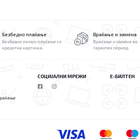
Безбедно плаќање
Враќање и замена
Безбедно онлајн плаќање со
Враќање и замена во
кредитна картичка.
гарантен период.
СОЦИЈАЛНИ МРЕЖИ
Е-БИЛТЕН
враќање