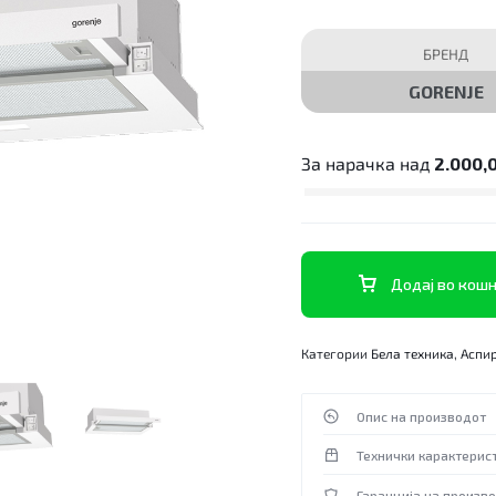
БРЕНД
GORENJE
За нарачка над
2.000,
Додај во кош
Категории
Бела техника
,
Аспи
Опис на производот
Технички карактерис
Гаранција на произв