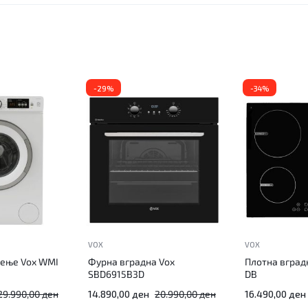
-29%
-34%
VOX
VOX
рење Vox WMI
Фурна вградна Vox
Плотна вградн
SBD6915B3D
DB
29.990,00
ден
14.890,00
ден
20.990,00
ден
16.490,00
ден