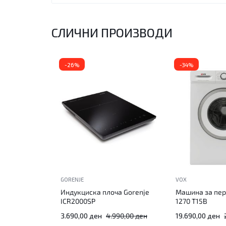
СЛИЧНИ ПРОИЗВОДИ
-26%
-34%
GORENJE
VOX
Индукциска плоча Gorenje
Машина за пе
ICR2000SP
1270 T15B
3.690,00
ден
4.990,00
ден
19.690,00
ден