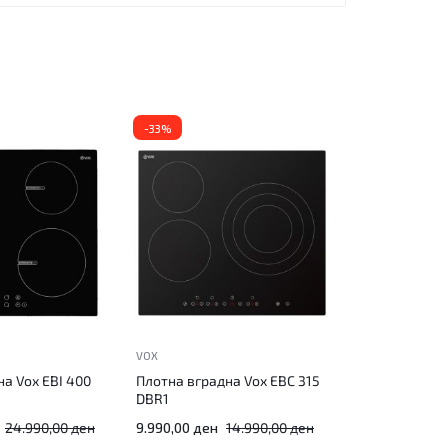
-33%
VOX
а Vox EBI 400
Плотна вградна Vox EBC 315
DBR1
24.990,00
ден
9.990,00
ден
14.990,00
ден