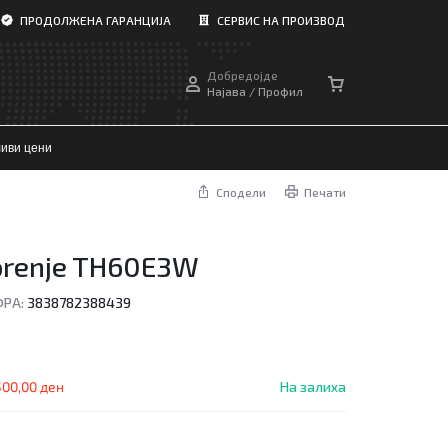
ПРОДОЛЖЕНА ГАРАНЦИЈА
СЕРВИС НА ПРОИЗВОД
Добредојде
Најава / Профил
иви цени
Сподели
Печати
orenje TH60E3W
РА:
3838782388439
500,00
ден
На залиха